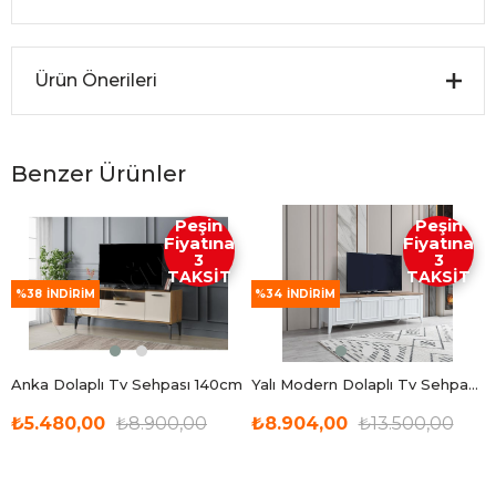
Ürün Önerileri
Benzer Ürünler
Peşin
Peşin
Fiyatına
Fiyatına
3
3
TAKSİT
TAKSİT
%38
İNDIRIM
%34
İNDIRIM
Anka Dolaplı Tv Sehpası 140cm
Yalı Modern Dolaplı Tv Sehpası 180*45*55
₺5.480,00
₺8.900,00
₺8.904,00
₺13.500,00