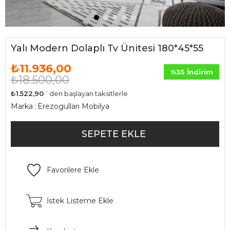
Yalı Modern Dolaplı Tv Ünitesi 180*45*55
₺11.936,00
%
35
İndirim
₺18.500,00
₺1.522,90
`den başlayan taksitlerle
Marka
:
Erezogulları Mobilya
Favorilere Ekle
İstek Listeme Ekle