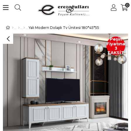
0
Yalı Modern Dolaplı Tv Ünitesi 180*45*55
Peşin
Fiyatına
3
TAKSİT