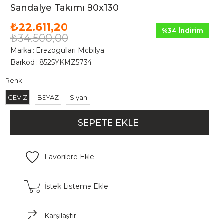
Sandalye Takımı 80x130
₺22.611,20
%
34
İndirim
₺34.500,00
Marka
:
Erezogulları Mobilya
Barkod
:
8525YKMZ5734
Renk
CEVİZ
BEYAZ
Siyah
Favorilere Ekle
İstek Listeme Ekle
Karşılaştır