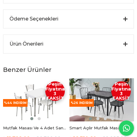
Ödeme Seçenekleri
Ürün Önerileri
Benzer Ürünler
Peşin
Peşin
Fiyatına
Fiyatına
3
3
TAKSİT
TAKSİT
%44
İNDIRIM
%26
İNDIRIM
Mutfak Masası Ve 4 Adet Sandalye Takımı Özel Ölçü 60X90 Açılır
Smart Açılır Mutfak Masası ve 4 Adet Sandalye Takımı 70*110cm