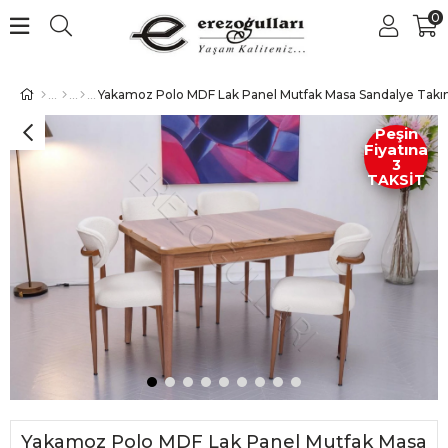
0
Peşin
Fiyatına
3
TAKSİT
Yakamoz Polo MDF Lak Panel Mutfak Masa