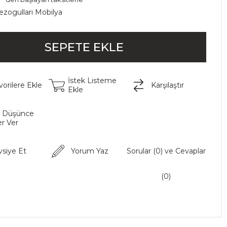
ezogulları Mobilya
İstek Listeme
vorilere Ekle
Karşılaştır
Ekle
t Düşünce
r Ver
vsiye Et
Yorum Yaz
Sorular (0) ve Cevaplar
(0)