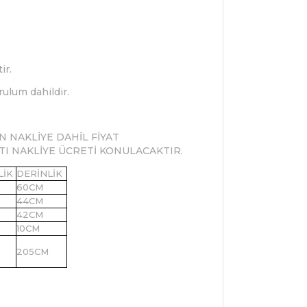
ir.
rulum dahildir.
N NAKLİYE DAHİL FİYAT
RTI NAKLİYE ÜCRETİ KONULACAKTIR.
LİK
DERİNLİK
60CM
44CM
42CM
10CM
205CM