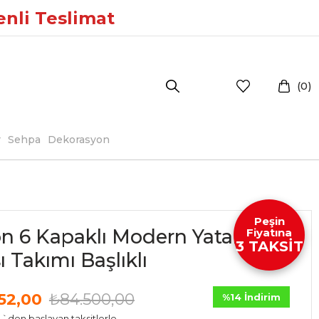
enli Teslimat
0
r
Sehpa
Dekorasyon
Peşin
on 6 Kapaklı Modern Yatak
Fiyatına
3 TAKSİT
 Takımı Başlıklı
52,00
₺84.500,00
%
14
İndirim
`den başlayan taksitlerle