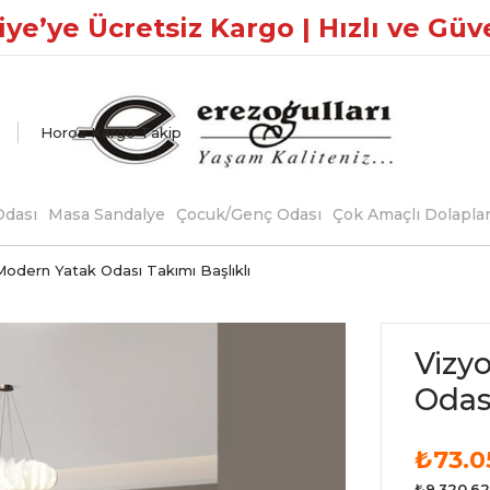
ye’ye Ücretsiz Kargo | Hızlı ve Güv
Horoz Kargo Takip
dası
Masa Sandalye
Çocuk/Genç Odası
Çok Amaçlı Dolapla
Modern Yatak Odası Takımı Başlıklı
Vizy
Odası
₺73.0
₺9.320,62