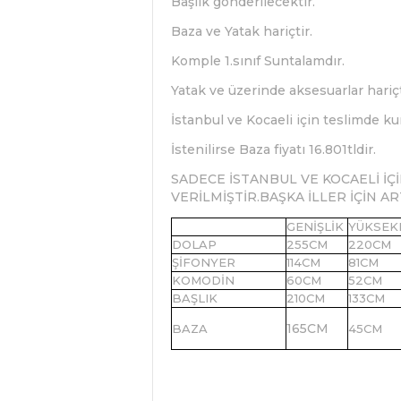
Başlık gönderilecektir.
Baza ve Yatak hariçtir.
Komple 1.sınıf Suntalamdır.
Yatak ve üzerinde aksesuarlar hariçt
İstanbul ve Kocaeli için teslimde ku
İstenilirse Baza fiyatı 16.801tldir.
SADECE İSTANBUL VE KOCAELİ İÇİ
VERİLMİŞTİR.BAŞKA İLLER İÇİN A
GENİŞLİK
YÜKSEK
DOLAP
255CM
220CM
ŞİFONYER
114CM
81CM
KOMODİN
60CM
52CM
BAŞLIK
210CM
133CM
165
CM
BAZA
45CM