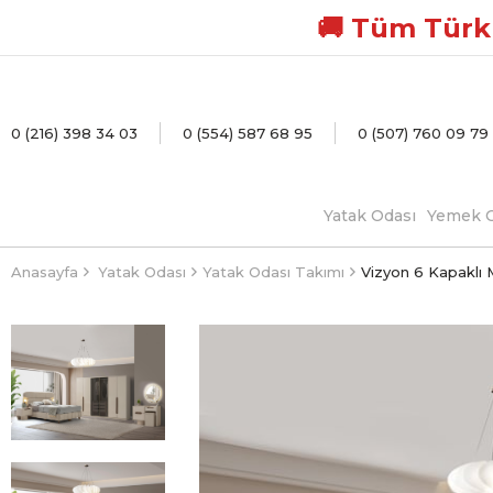
🚚 Tüm Türki
0 (216) 398 34 03
0 (554) 587 68 95
0 (507) 760 09 79
Yatak Odası
Yemek O
Anasayfa
Yatak Odası
Yatak Odası Takımı
Vizyon 6 Kapaklı 