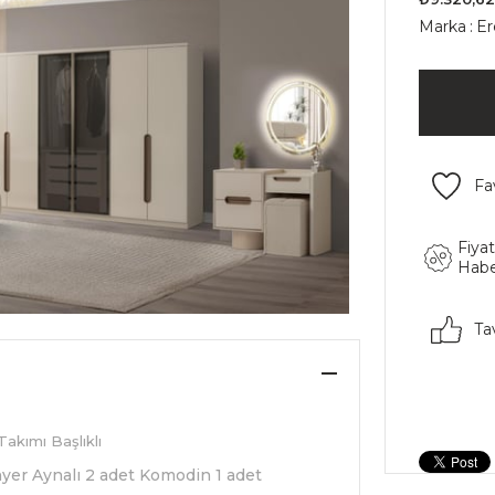
Marka
:
Er
Fa
Fiya
Habe
Ta
akımı Başlıklı
onyer Aynalı 2 adet Komodin 1 adet