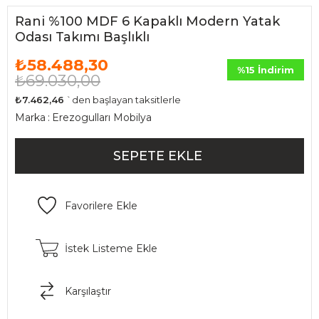
Rani %100 MDF 6 Kapaklı Modern Yatak
Odası Takımı Başlıklı
₺58.488,30
%
15
İndirim
₺69.030,00
₺7.462,46
`den başlayan taksitlerle
Marka
:
Erezogulları Mobilya
Favorilere Ekle
İstek Listeme Ekle
Karşılaştır