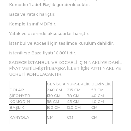
Komodin 1 adet Başlık gönderilecektir.
Baza ve Yatak hariçtir.
Komple 1.sınıf MDFdir.
Yatak ve üzerinde aksesuarlar hariçtir.
İstanbul ve Kocaeli için teslimde kurulum dahildir.
İstenilirse Baza fiyatı 16.801tldir.
SADECE İSTANBUL VE KOCAELİ İÇİN NAKLİYE DAHİL
FİYAT VERİLMİŞTİR.BAŞKA İLLER İÇİN ARTI NAKLİYE
ÜCRETİ KONULACAKTIR.
GENİŞLİK
YÜKSEKLİK
DERİNLİK
DOLAP
240 CM
215 CM
58 CM
ŞİFONYER
130 CM
78 CM
40 CM
KOMODİN
58 CM
45 CM
40 CM
BAŞLIK
160 CM
120 CM
CM
CM
KARYOLA
CM
CM