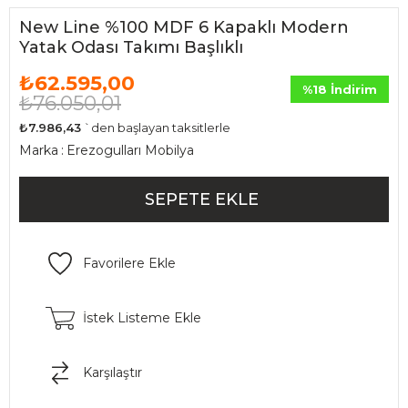
New Line %100 MDF 6 Kapaklı Modern
Yatak Odası Takımı Başlıklı
₺62.595,00
%
18
İndirim
₺76.050,01
₺7.986,43
`den başlayan taksitlerle
Marka
:
Erezogulları Mobilya
Favorilere Ekle
İstek Listeme Ekle
Karşılaştır