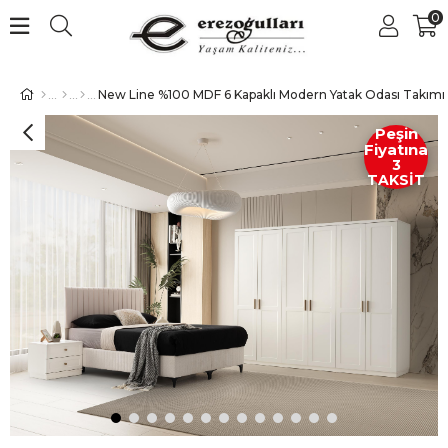
0
New Line %100 MDF 6 Kapaklı Modern Yatak Odası Takımı B
Peşin
Fiyatına
3
TAKSİT