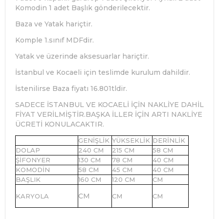
Komodin 1 adet Başlık gönderilecektir.
Baza ve Yatak hariçtir.
Komple 1.sınıf MDFdir.
Yatak ve üzerinde aksesuarlar hariçtir.
İstanbul ve Kocaeli için teslimde kurulum dahildir.
İstenilirse Baza fiyatı 16.801tldir.
SADECE İSTANBUL VE KOCAELİ İÇİN NAKLİYE DAHİL
FİYAT VERİLMİŞTİR.BAŞKA İLLER İÇİN ARTI NAKLİYE
ÜCRETİ KONULACAKTIR.
GENİŞLİK
YÜKSEKLİK
DERİNLİK
DOLAP
240 CM
215 CM
58 CM
ŞİFONYER
130 CM
78 CM
40 CM
KOMODİN
58 CM
45 CM
40 CM
BAŞLIK
160 CM
120 CM
CM
CM
KARYOLA
CM
CM