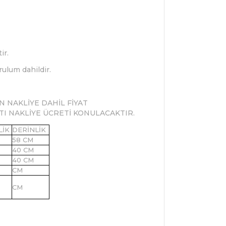
ir.
rulum dahildir.
N NAKLİYE DAHİL FİYAT
RTI NAKLİYE ÜCRETİ KONULACAKTIR.
LİK
DERİNLİK
58 CM
40 CM
40 CM
CM
CM