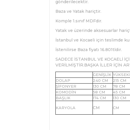
gönderilecektir.
Baza ve Yatak hariçtir.
Komple 1.sınıf MDFdir.
Yatak ve üzerinde aksesuarlar hariçt
İstanbul ve Kocaeli için teslimde ku
İstenilirse Baza fiyatı 16.801tldir.
SADECE İSTANBUL VE KOCAELİ İÇİ
VERİLMİŞTİR.BAŞKA İLLER İÇİN A
GENİŞLİK
YÜKSEK
DOLAP
240 CM
215 CM
ŞİFONYER
130 CM
78 CM
KOMODİN
58 CM
45 CM
BAŞLIK
174 CM
130 CM
CM
KARYOLA
CM