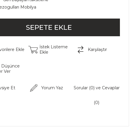
ezogulları Mobilya
İstek Listeme
vorilere Ekle
Karşılaştır
Ekle
t Düşünce
r Ver
vsiye Et
Yorum Yaz
Sorular (0) ve Cevaplar
(0)