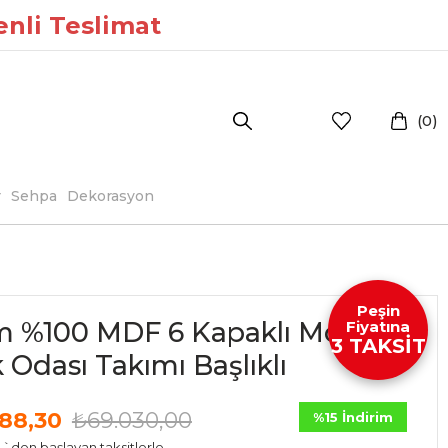
enli Teslimat
0
r
Sehpa
Dekorasyon
Peşin
 %100 MDF 6 Kapaklı Modern
Fiyatına
3 TAKSİT
 Odası Takımı Başlıklı
88,30
₺69.030,00
%
15
İndirim
`den başlayan taksitlerle