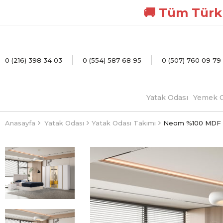
🚚 Tüm Türki
0 (216) 398 34 03
0 (554) 587 68 95
0 (507) 760 09 79
Yatak Odası
Yemek O
Anasayfa
Yatak Odası
Yatak Odası Takımı
Neom %100 MDF 6 