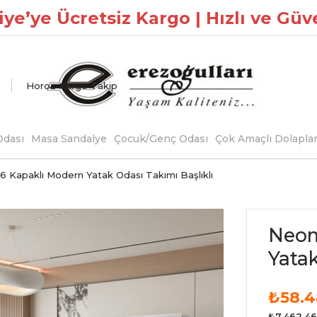
ye’ye Ücretsiz Kargo | Hızlı ve Güv
Horoz Kargo Takip
dası
Masa Sandalye
Çocuk/Genç Odası
Çok Amaçlı Dolapla
Kapaklı Modern Yatak Odası Takımı Başlıklı
Neom
Yatak
₺58.4
₺7.462,46