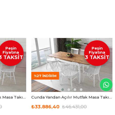
Peşin
Peşin
Fiyatına
Fiyatına
3 TAKSİT
3 TAKSİT
%27
İNDIRIM
Cunda Yandan Açılır Mutfak Masa Takımı ve 4 Adet Sandalye 70x110cm
Cunda Yandan Açılır Mutfak Masa Takımı ve 6 Adet Sandalye 70x110cm
0
₺33.886,40
₺46.431,00