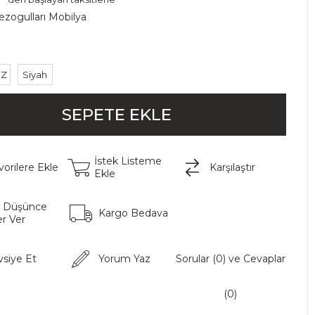
ezogulları Mobilya
İZ
Siyah
İstek Listeme
vorilere Ekle
Karşılaştır
Ekle
t Düşünce
Kargo Bedava
r Ver
vsiye Et
Yorum Yaz
Sorular (0) ve Cevaplar
(0)