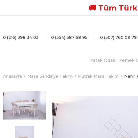
🚚 Tüm Türki
0 (216) 398 34 03
0 (554) 587 68 95
0 (507) 760 09 79
Yatak Odası
Yemek O
Anasayfa
Masa Sandalye Takımı
Mutfak Masa Takımı
Nehir 