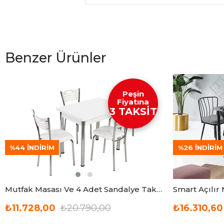
Benzer Ürünler
Peşin
Fiyatına
3 TAKSİT
%44
İNDIRIM
%26
İNDIRIM
Mutfak Masası Ve 4 Adet Sandalye Takımı Özel Ölçü 60X90 Açılır
₺11.728,00
₺20.790,00
₺16.310,60