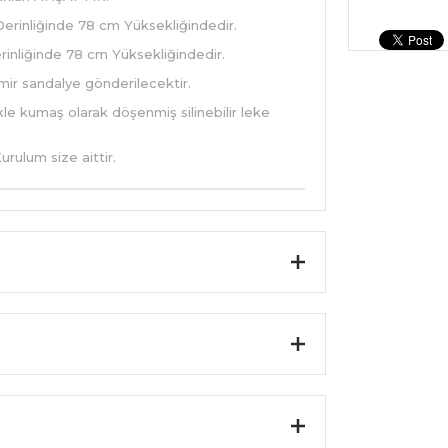
Derinliğinde 78 cm Yüksekliğindedir.
rinliğinde 78 cm Yüksekliğindedir.
ir sandalye gönderilecektir.
 kumaş olarak döşenmiş silinebilir leke
urulum size aittir.