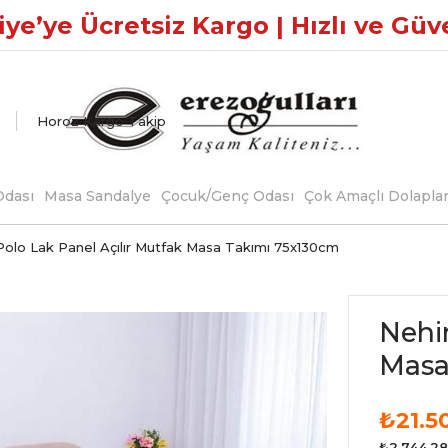
ye’ye Ücretsiz Kargo | Hızlı ve Güv
Horoz Kargo Takip
dası
Masa Sandalye
Çocuk/Genç Odası
Çok Amaçlı Dolapla
Polo Lak Panel Açılır Mutfak Masa Takımı 75x130cm
Nehir
Masa
₺21.5
₺2.744,28