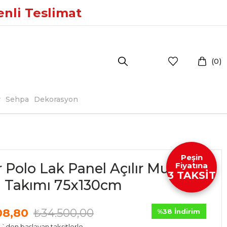
enli Teslimat
0
r
Sehpa
Dekorasyon
Peşin
 Polo Lak Panel Açılır Mutfak
Fiyatına
3 TAKSİT
 Takımı 75x130cm
08,80
₺34.500,00
%
38
İndirim
`den başlayan taksitlerle