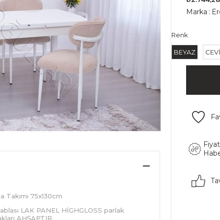
Marka
:
Er
Renk
BEYAZ
CEV
Fa
Fiya
Habe
Ta
asa Takımı 75x130cm
t tablası LAK PANEL HİGHGLOSS parlak
kları AHŞAPTIR.