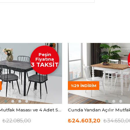
Peşin
Fiyatına
3 TAKSİT
%29
İNDIRIM
Smart Açılır Mutfak Masası ve 4 Adet Sandalye Takımı 70*110cm
₺22.085,00
₺24.603,20
₺34.650,0