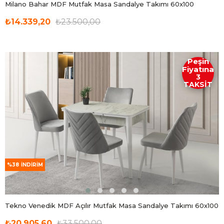
Milano Bahar MDF Mutfak Masa Sandalye Takımı 60x100
₺14.339,20
₺23.500,00
Peşin
Fiyatına
3
TAKSİT
%38
İNDIRIM
Tekno Venedik MDF Açılır Mutfak Masa Sandalye Takımı 60x100
₺20.905,60
₺33.500,00