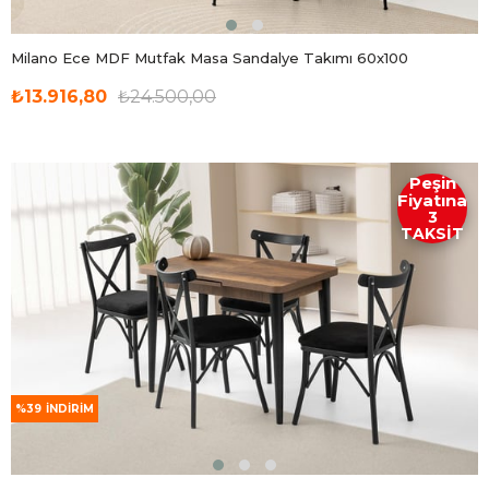
Milano Ece MDF Mutfak Masa Sandalye Takımı 60x100
₺13.916,80
₺24.500,00
Peşin
Fiyatına
3
TAKSİT
%39
İNDIRIM