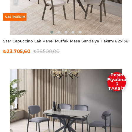
%35
İNDIRIM
Star Capuccino Lak Panel Mutfak Masa Sandalye Takımı 82x138
₺23.705,60
₺36.500,00
Peşin
Fiyatına
3
TAKSİT