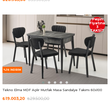
Peşin
Fiyatına
3
TAKSİT
%36
İNDIRIM
Tekno Elma MDF Açılır Mutfak Masa Sandalye Takımı 60x100
₺19.003,20
₺29.500,00