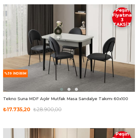
Peşin
Fiyatına
3
TAKSİT
%39
İNDIRIM
Tekno Suna MDF Açılır Mutfak Masa Sandalye Takımı 60x100
₺17.735,20
₺28.900,00
Peşin