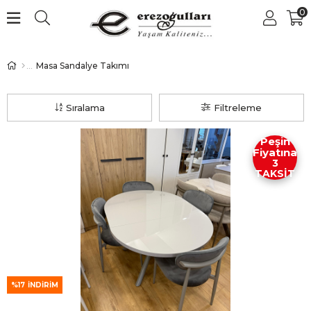
0
Masa Sandalye Takımı
Sıralama
Filtreleme
Peşin
Fiyatına
3
TAKSİT
%17
İNDIRIM