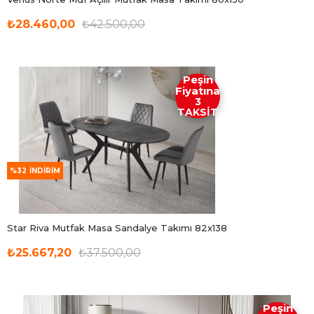
₺28.460,00
₺42.500,00
Peşin
Fiyatına
3
TAKSİT
%32
İNDIRIM
Star Riva Mutfak Masa Sandalye Takımı 82x138
₺25.667,20
₺37.500,00
Peşin