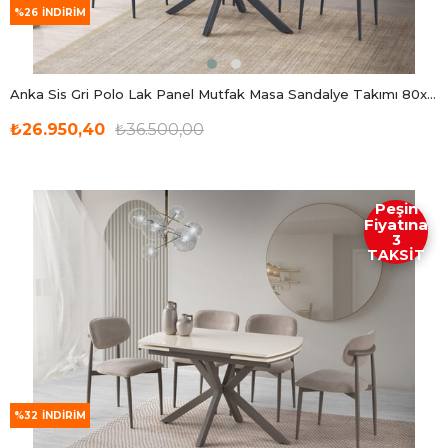
%26
İNDIRIM
Anka Sis Gri Polo Lak Panel Mutfak Masa Sandalye Takımı 80x120
₺26.950,40
₺36.500,00
Peşin
Fiyatına
3
TAKSİT
%32
İNDIRIM