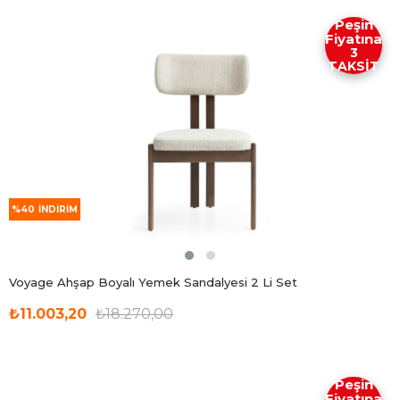
Peşin
Fiyatına
3
TAKSİT
%40
İNDIRIM
Voyage Ahşap Boyalı Yemek Sandalyesi 2 Li Set
₺11.003,20
₺18.270,00
Peşin
Fiyatına