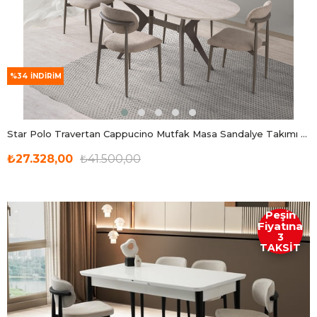
%34
İNDIRIM
Star Polo Travertan Cappucino Mutfak Masa Sandalye Takımı 82x138
₺27.328,00
₺41.500,00
Peşin
Fiyatına
3
TAKSİT