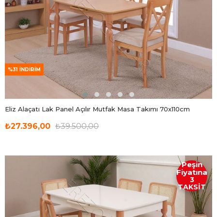
%31
İNDIRIM
Eliz Alaçatı Lak Panel Açılır Mutfak Masa Takımı 70x110cm
₺27.396,00
₺39.500,00
Peşin
Fiyatına
3
TAKSİT