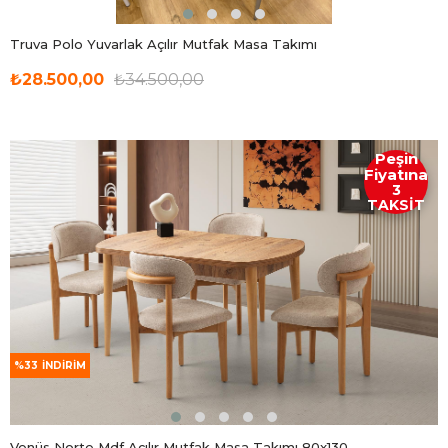
Truva Polo Yuvarlak Açılır Mutfak Masa Takımı
₺28.500,00
₺34.500,00
Peşin
Fiyatına
3
TAKSİT
%33
İNDIRIM
Venüs Norte Mdf Açılır Mutfak Masa Takımı 80x130