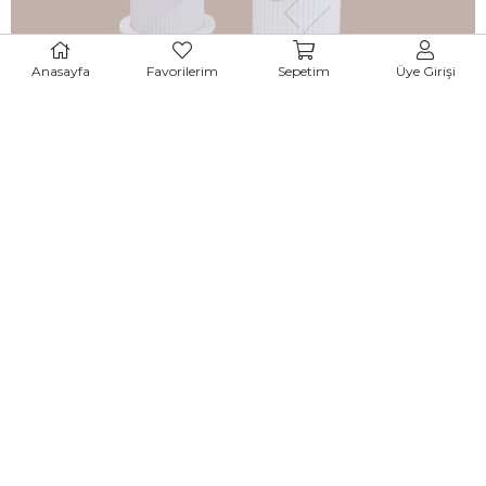
%42
İNDIRIM
Anasayfa
Favorilerim
Sepetim
Üye Girişi
Melisa Bohem Lak Panel Açılır Yemek Masası 90x160cm
₺18.008,00
₺30.870,01
Peşin
Fiyatına
3
TAKSİT