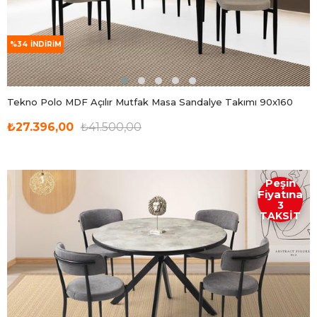
%34
İNDIRIM
Tekno Polo MDF Açılır Mutfak Masa Sandalye Takımı 90x160
₺27.396,00
₺41.500,00
Peşin
Fiyatına
3
TAKSİT