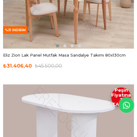
%31
İNDIRIM
Eliz Zion Lak Panel Mutfak Masa Sandalye Takımı 80x130cm
₺31.406,40
₺45.500,00
Peşin
Fiyatına
3
TAKSİT