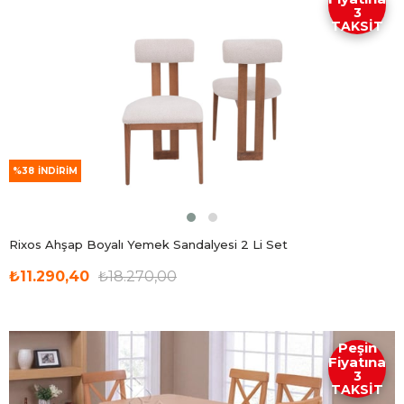
3
TAKSİT
%38
İNDIRIM
Rixos Ahşap Boyalı Yemek Sandalyesi 2 Li Set
₺11.290,40
₺18.270,00
Peşin
Fiyatına
3
TAKSİT