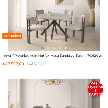
%34
İNDIRIM
Nova T Yuvarlak Açılır Mutfak Masa Sandalye Takımı 70x120cm
₺27.557,60
₺41.500,00
Peşin
Fiyatına
3
TAKSİT