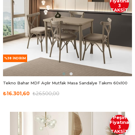
Fiyatına
3
TAKSİT
%38
İNDIRIM
Tekno Bahar MDF Açılır Mutfak Masa Sandalye Takımı 60x100
₺16.301,60
₺26.500,00
Peşin
Fiyatına
3
TAKSİT