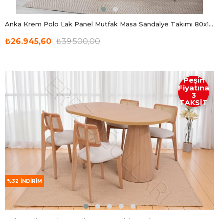
Anka Krem Polo Lak Panel Mutfak Masa Sandalye Takımı 80x120
₺26.945,60
₺39.500,00
Peşin
Fiyatına
3
TAKSİT
%32
İNDIRIM