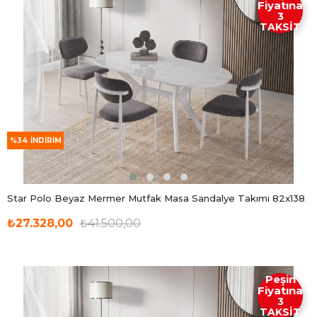
Fiyatına
3
TAKSİT
%34
İNDIRIM
Star Polo Beyaz Mermer Mutfak Masa Sandalye Takımı 82x138
₺27.328,00
₺41.500,00
Peşin
Fiyatına
3
TAKSİT