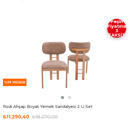
Peşin
Fiyatına
3
TAKSİT
%38
İNDIRIM
Rodi Ahşap Boyalı Yemek Sandalyesi 2 Li Set
₺11.290,40
₺18.270,00