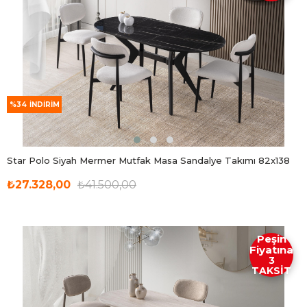
%34
İNDIRIM
Star Polo Siyah Mermer Mutfak Masa Sandalye Takımı 82x138
₺27.328,00
₺41.500,00
Peşin
Fiyatına
3
TAKSİT