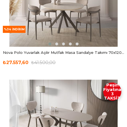
%34
İNDIRIM
Nova Polo Yuvarlak Açılır Mutfak Masa Sandalye Takımı 70x120cm
₺27.557,60
₺41.500,00
Peşin
Fiyatına
3
TAKSİT