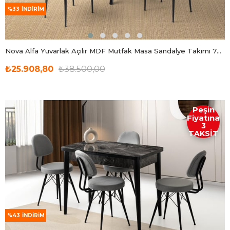
%33
İNDIRIM
Nova Alfa Yuvarlak Açılır MDF Mutfak Masa Sandalye Takımı 70x120
₺25.908,80
₺38.500,00
Peşin
Fiyatına
3
TAKSİT
%43
İNDIRIM