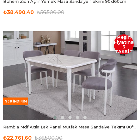
Bohem Zion Açılır Yemek Masa Sandalye Takımı 90x160cm
₺38.490,40
₺56.500,00
Peşin
Fiyatına
3
TAKSİT
%38
İNDIRIM
Rambla Mdf Açılır Lak Panel Mutfak Masa Sandalye Takımı 80*130cm
₺22.761,60
₺36.500,00