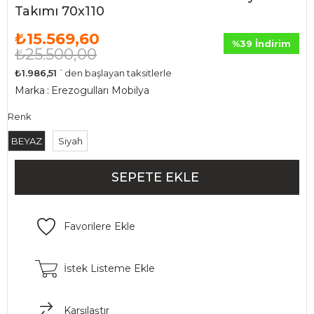
Takımı 70x110
₺15.569,60
%
39
İndirim
₺25.500,00
₺1.986,51
`den başlayan taksitlerle
Marka
:
Erezogulları Mobilya
Renk
BEYAZ
Siyah
Favorilere Ekle
İstek Listeme Ekle
Karşılaştır