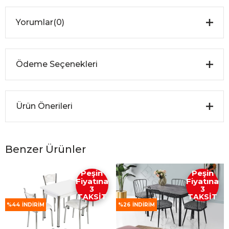
Yorumlar
(0)
Ödeme Seçenekleri
Ürün Önerileri
Benzer Ürünler
Peşin
Peşin
Fiyatına
Fiyatına
3
3
TAKSİT
TAKSİT
%44
İNDIRIM
%26
İNDIRIM