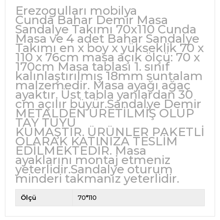
Erezogulları mobilya
Cunda Bahar Demir Masa
Sandalye Takımı 70x110 Cunda
Masa ve 4 adet Bahar Sandalye
Takımı en x boy x yükseklik 70 x
110 x 76cm masa açık ölçü: 70 x
170cm Masa tablası 1. sınıf
kalınlaştırılmış 18mm suntalam
malzemedir. Masa ayağı ağaç
ayaktır. Üst tabla yanlardan 30
cm açılır büyür.Sandalye Demir
METALDEN ÜRETİLMİŞ OLUP
TAY TUYU
KUMAŞTIR. ÜRÜNLER PAKETLİ
OLARAK KATINIZA TESLİM
EDİLMEKTEDİR. Masa
ayaklarını montaj etmeniz
yeterlidir.Sandalye oturum
minderi takmanız yeterlidir.
Ölçü
70*110