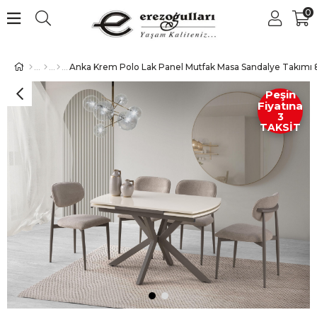
0
Anka Krem Polo Lak Panel Mutfak Masa Sandalye Takımı
Peşin
Fiyatına
3
TAKSİT