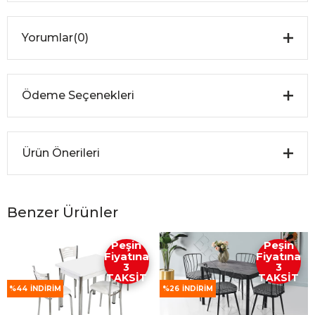
Yorumlar
(0)
Ödeme Seçenekleri
Ürün Önerileri
Benzer Ürünler
Peşin
Peşin
Fiyatına
Fiyatına
3
3
TAKSİT
TAKSİT
%44
İNDIRIM
%26
İNDIRIM