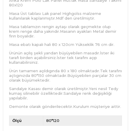
Anka Krem Polo Lak Panel Mutfak Masa Sandalye Takımı
80x120
Masa Üst tablası Lak panel Highgolss malzeme
kullanılarak kaplanmıştır.Mdf den üretilmiştir.
Masa tablamızın rengin aytaşı olarak geçmekte olup
krem renge daha yakındır.Masanın ayakları Metal demir
fırın boyalıdır.
Masa ebatı kapalı hali 80 x 120cm Yükseklik 76 cm dir.
Ürünün açılış şekli yandan büyüyebilen masadır.İster iki
tarafı birden açabilirsiniz.İster tek tarafını açıp
kullanabilirsiniz.
Ürün tamamen açıldıgında 80 x 180 olmaktadır.Tek tarafını
açtıgınızda 80*150 olmaktadır.Büyüyebilen parçalar 30 cm
olarak büyümektedir.
Sandalye Kasası demir olarak üretilmiştir.Yeni nesil Tedy
kumaş silinebilir özelliktedir.Sandalye renk değişikliği
yapılabilir.
Demonte olarak gönderilecektir.Kurulum müşteriye aittir.
Ölçü
80*120