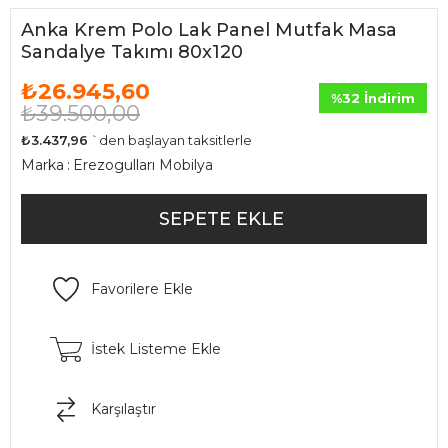
Anka Krem Polo Lak Panel Mutfak Masa
Sandalye Takımı 80x120
₺26.945,60
%
32
İndirim
₺39.500,00
₺3.437,96
`den başlayan taksitlerle
Marka
:
Erezogulları Mobilya
Favorilere Ekle
İstek Listeme Ekle
Karşılaştır