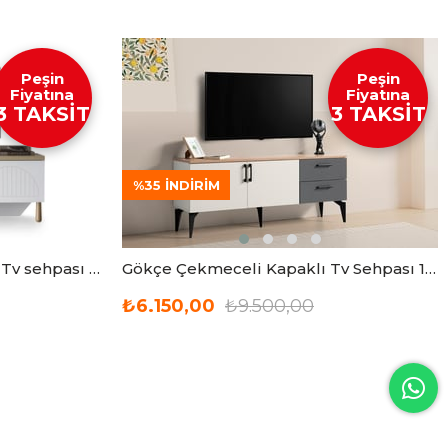
Peşin
Peşin
Fiyatına
Fiyatına
3 TAKSİT
3 TAKSİT
%35
İNDIRIM
Dejavu Modern Çekmeceli Tv sehpası 180cm
Gökçe Çekmeceli Kapaklı Tv Sehpası 138 cm
₺6.150,00
₺9.500,00