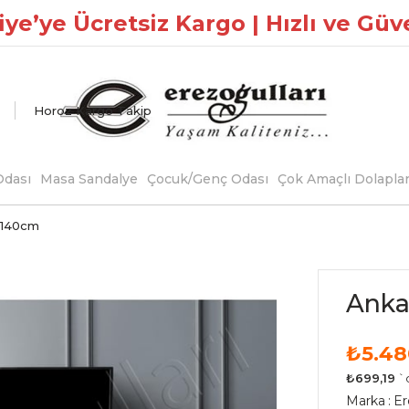
ye’ye Ücretsiz Kargo | Hızlı ve Güv
Horoz Kargo Takip
dası
Masa Sandalye
Çocuk/Genç Odası
Çok Amaçlı Dolapla
 140cm
Anka
₺5.48
₺699,19
`
Marka
:
Er