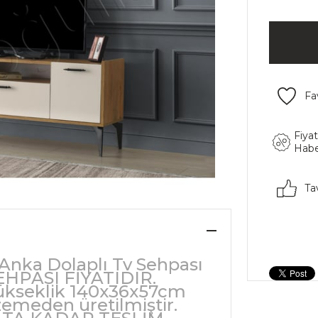
Fa
Fiya
Habe
Ta
 Anka Dolaplı Tv Sehpası
HPASI FİYATIDIR.
 yükseklik 140x36x57cm
zemeden üretilmiştir.