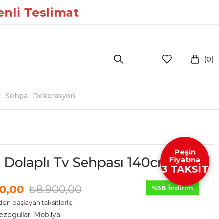
enli Teslimat
0
r
Sehpa
Dekorasyon
Peşin
 Dolaplı Tv Sehpası 140cm
Fiyatına
3 TAKSİT
0,00
₺8.900,00
%
38
İndirim
den başlayan taksitlerle
ezogulları Mobilya