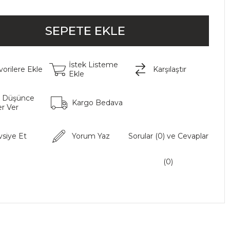
İstek Listeme
vorilere Ekle
Karşılaştır
Ekle
t Düşünce
Kargo Bedava
r Ver
vsiye Et
Yorum Yaz
Sorular (0) ve Cevaplar
(0)