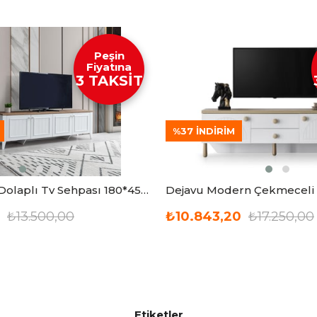
Peşin
Fiyatına
3 TAKSİT
%37
İNDIRIM
Yalı Modern Dolaplı Tv Sehpası 180*45*55
₺13.500,00
₺10.843,20
₺17.250,00
Etiketler