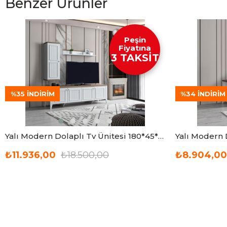
Benzer Ürünler
Peşin
Fiyatına
3 TAKSİT
%35
İNDIRIM
%34
İNDIRIM
Yalı Modern Dolaplı Tv Ünitesi 180*45*55
₺11.936,00
₺18.500,00
₺8.904,00