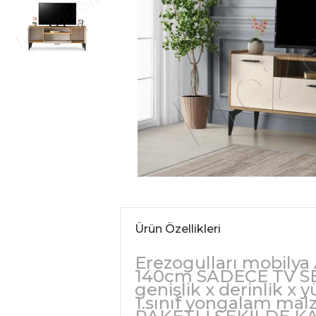
Ürün Özellikleri
Erezogulları mobilya
140cm SADECE TV SE
genişlik x derinlik x
1.sınıf yongalam mal